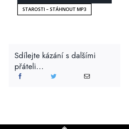
přehrávač
STAROSTI – STÁHNOUT MP3
Sdílejte kázání s dalšími
přáteli...