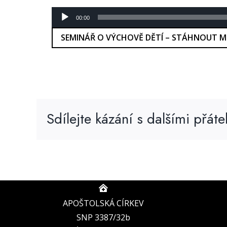
Audio
00:00
přehrávač
SEMINÁŘ O VÝCHOVĚ DĚTÍ – STÁHNOUT M
Sdílejte kázání s dalšími přátel
APOŠTOLSKÁ CÍRKEV
SNP 3387/32b