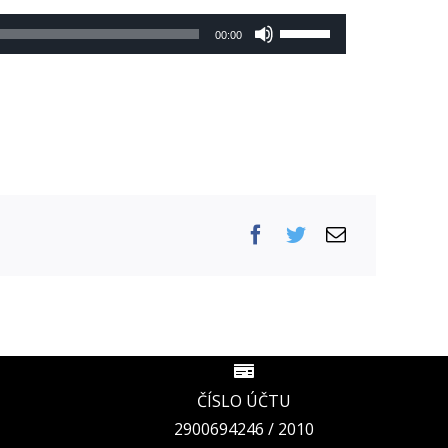
Použitím
00:00
šipek
nahoru/dolů
zvýšíte
nebo
snížíte
úroveň
hlasitosti.
ČÍSLO ÚČTU
2900694246 / 2010