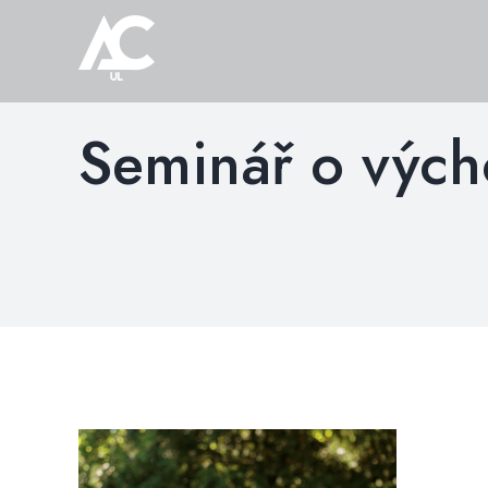
Přeskočit
na
obsah
Seminář o vých