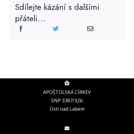
Sdílejte kázání s dalšími
přáteli...
APOŠTOLSKÁ CÍRKEV
SNP 3387/32b
Ústí nad Labem