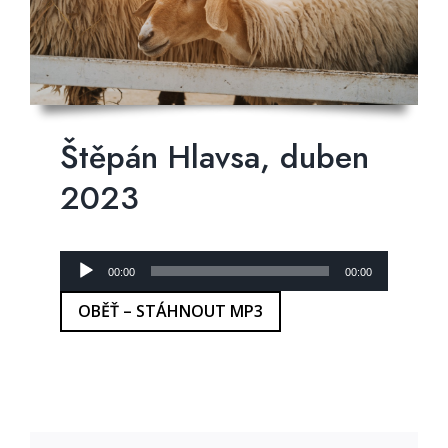
Štěpán Hlavsa, duben
2023
Audio
00:00
00:00
přehrávač
OBĚŤ – STÁHNOUT MP3